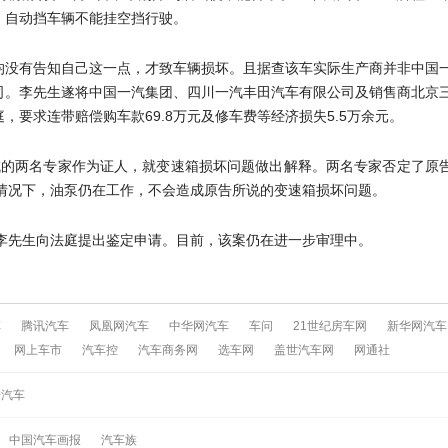
，自动挡车辆不能挂空挡行驶。
均没有告知自己这一点，才致车辆损坏。且据查该车实际生产商并非中国
司。李先生遂将中国一汽集团、四川一汽丰田汽车有限公司及销售商北京
要求连带赔偿购车款69.8万元及修车费等经济损失5.5万余元。
域的两名专家作为证人，就变速箱损坏问题做出解释。两名专家否定了原
的情况下，油泵仍在工作，不会造成原告所说的变速箱损坏问题。
，李先生向法庭提出鉴定申请。目前，该案仍在进一步审理中。
车
腾讯汽车
凤凰网汽车
中华网汽车
车问
21世纪房车网
新华网汽车
网上车市
汽车控
汽车商务网
选车网
盖世汽车网
网通社
酷汽车
中国汽车画报
汽车族