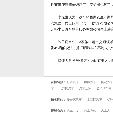
称该车变速箱被烧坏了，变矩器也坏了
李先生认为，该车销售商及生产商
汽集团，而是四川一汽丰田汽车有限公
元桥丰田汽车销售服务有限公司告上法庭，
昨日庭审中，3家被告请出交通领
及4S店的说法，并证明汽车在不熄火
指证人意见与4S店的结论有出入
友情链接：
新浪汽车
搜狐汽车
网易汽
车
北方网汽车
汽车之家
爱卡汽车网
知名网站：
爱奇艺汽车
土豆网汽车
优
报纸杂志：
汽车之友
汽车导购
名车志