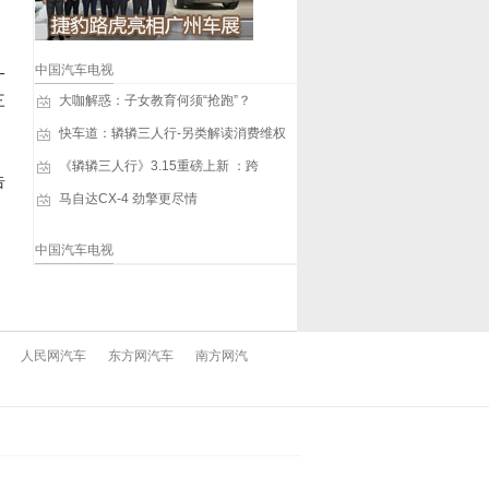
中国汽车电视
一
三
大咖解惑：子女教育何须“抢跑”？
快车道：辚辚三人行-另类解读消费维权
《辚辚三人行》3.15重磅上新 ：跨
告
马自达CX-4 劲擎更尽情
中国汽车电视
人民网汽车
东方网汽车
南方网汽