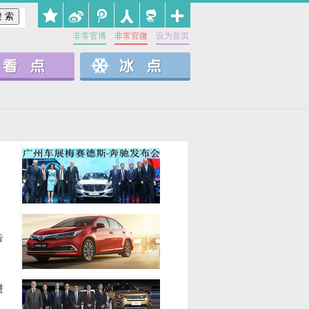
非常官博
非常官微
设为首页
告
进
，