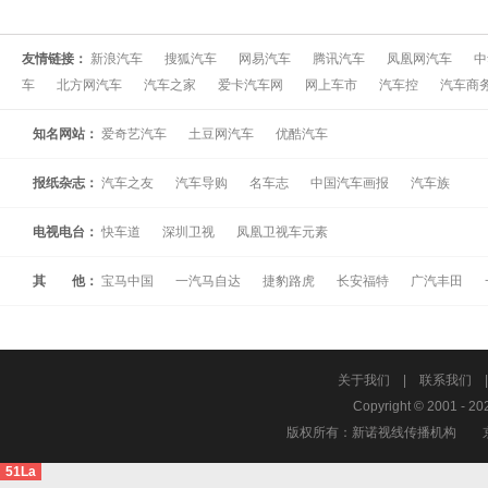
友情链接：
新浪汽车
搜狐汽车
网易汽车
腾讯汽车
凤凰网汽车
中
车
北方网汽车
汽车之家
爱卡汽车网
网上车市
汽车控
汽车商
知名网站：
爱奇艺汽车
土豆网汽车
优酷汽车
报纸杂志：
汽车之友
汽车导购
名车志
中国汽车画报
汽车族
电视电台：
快车道
深圳卫视
凤凰卫视车元素
其 他：
宝马中国
一汽马自达
捷豹路虎
长安福特
广汽丰田
关于我们
|
联系我们
Copyright © 2001 - 20
版权所有：新诺视线传播机构
51La