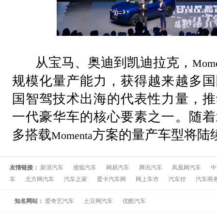
从宝马、奥迪到凯迪拉克，
Mome
规模化量产能力，获得越来越多国
国智驾技术出海的代表性力量，推
一代豪华车的核心要素之一。随着
多搭载
方案的量产车型将陆
Momenta
友情链接：
新浪汽车
搜狐汽车
网易汽车
腾讯汽车
凤凰网汽车
中
车
北方网汽车
汽车之家
爱卡汽车网
网上车市
汽车控
汽车商
知名网站：
爱奇艺汽车
土豆网汽车
优酷汽车