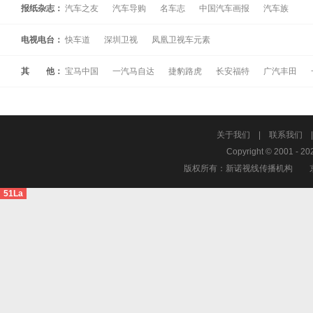
报纸杂志：
汽车之友
汽车导购
名车志
中国汽车画报
汽车族
电视电台：
快车道
深圳卫视
凤凰卫视车元素
其 他：
宝马中国
一汽马自达
捷豹路虎
长安福特
广汽丰田
关于我们
|
联系我们
Copyright © 2001 - 20
版权所有：新诺视线传播机构
51La