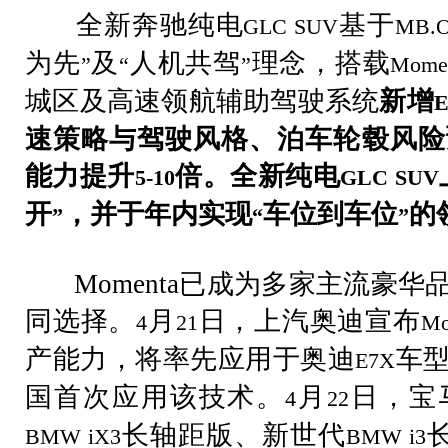
全新奔驰纯电
基于
GLC SUV
MB.
为先
及
人机共驾
理念，搭载
”
“
”
Mome
城区及高速领航辅助驾驶系统
新增
速策略与驾驶风格、泊车轮毂风险
能力提升
倍。全新纯电
5-10
GLC SUV
开
，并于年内实现
车位到车位
的
”
“
”
Momenta
已成为多家主流豪华
同选择。
月
日，上汽奥迪宣布
4
21
Mo
产能力，将率先应用于奥迪
车
E7X
国首次应用该技术。
月
日，宝
4
22
长轴距版、新世代
BMW iX3
BMW i3