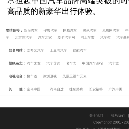
承担起中国汽车品牌高端突破的时
高品质的新豪华出行体验。
友情链接：
新浪汽车
搜狐汽车
网易汽车
腾讯汽车
凤凰网汽车
中
车
北方网汽车
汽车之家
爱卡汽车网
网上车市
汽车控
汽车商
知名网站：
爱奇艺汽车
土豆网汽车
优酷汽车
报纸杂志：
汽车之友
汽车导购
名车志
中国汽车画报
汽车族
电视电台：
快车道
深圳卫视
凤凰卫视车元素
其 他：
宝马中国
一汽马自达
捷豹路虎
长安福特
广汽丰田
关于我们
|
联系我们
Copyright © 2001 - 20