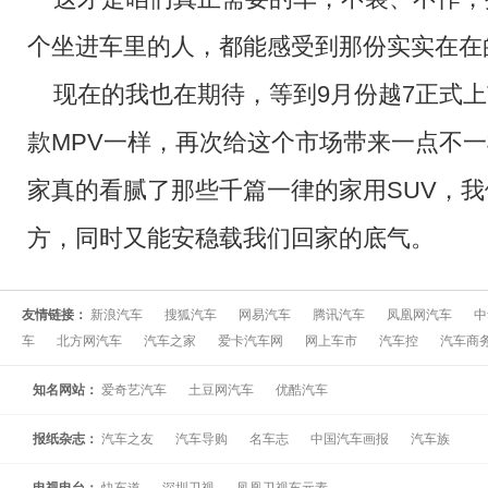
个坐进车里的人，都能感受到那份实实在在
现在的我也在期待，等到9月份越7正式
款MPV一样，再次给这个市场带来一点不
家真的看腻了那些千篇一律的家用SUV，
方，同时又能安稳载我们回家的底气。
友情链接：
新浪汽车
搜狐汽车
网易汽车
腾讯汽车
凤凰网汽车
中
车
北方网汽车
汽车之家
爱卡汽车网
网上车市
汽车控
汽车商
知名网站：
爱奇艺汽车
土豆网汽车
优酷汽车
报纸杂志：
汽车之友
汽车导购
名车志
中国汽车画报
汽车族