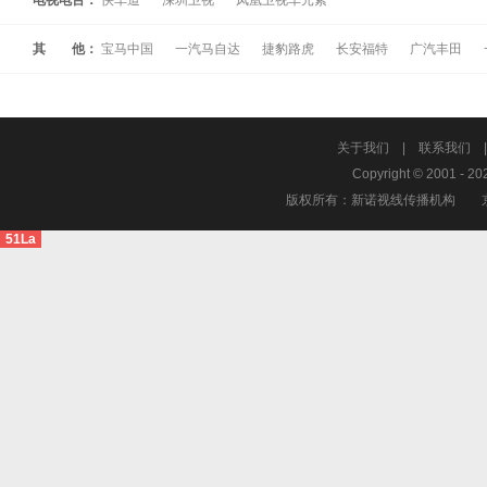
电视电台：
快车道
深圳卫视
凤凰卫视车元素
其 他：
宝马中国
一汽马自达
捷豹路虎
长安福特
广汽丰田
关于我们
|
联系我们
Copyright © 2001 - 20
版权所有：新诺视线传播机构
51La