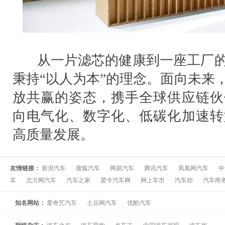
从一片滤芯的健康到一座工厂的
秉持
“
以人为本
”
的理念。面向未来
放共赢的姿态，携手全球供应链伙
向电气化、数字化、低碳化加速转
高质量发展。
友情链接：
新浪汽车
搜狐汽车
网易汽车
腾讯汽车
凤凰网汽车
中
车
北方网汽车
汽车之家
爱卡汽车网
网上车市
汽车控
汽车商
知名网站：
爱奇艺汽车
土豆网汽车
优酷汽车