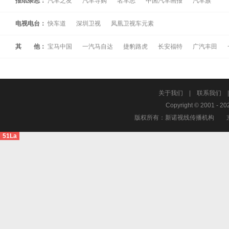
报纸杂志：
汽车之友
汽车导购
名车志
中国汽车画报
汽车族
电视电台：
快车道
深圳卫视
凤凰卫视车元素
其 他：
宝马中国
一汽马自达
捷豹路虎
长安福特
广汽丰田
关于我们
|
联系我们
Copyright © 2001 - 20
版权所有：新诺视线传播机构
51La