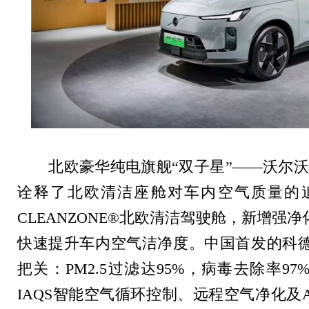
北欧豪华纯电旗舰
“
双子星
”——
沃尔沃
诠释了北欧清洁座舱对车内空气质量的
CLEANZONE®
北欧清洁驾驶舱，新增强净
快速提升车内空气洁净度。中国首发的科
把关：
PM2.5
过滤达
95%
，病毒去除率
97
IAQS
智能空气循环控制、远程空气净化及