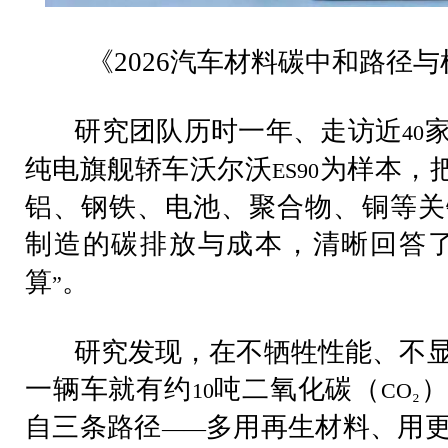
《
2026
汽车材料碳中和路径与
研究团队历时一年、走访近
40
纯电旗舰轿车沃尔沃
为样本，
ES90
铝、钢铁、电池、聚合物、铜等关
制造的碳排放与成本，清晰回答
算
。
”
研究发现，在不牺牲性能、不显
一辆车就有约
吨二氧化碳（
）
10
CO₂
自三条路径
多用再生材料、用
——