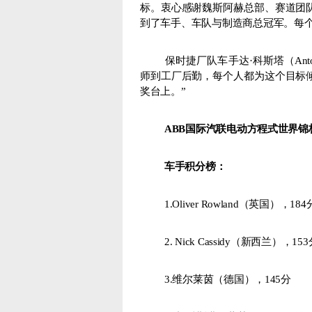
标。衷心感谢魏斯阿赫总部、赛道团
到了车手、车队与制造商总冠军。每
保时捷厂队车手达·科斯塔（
Ant
师到工厂后勤，每个人都为这个目标
奖台上。”
ABB
国际汽联电动方程式世界锦
车手积分榜：
1.
Oliver Rowland
（英国），
184
2. Nick Cassidy
（新西兰），
153
3.
维尔莱茵（德国），
145
分