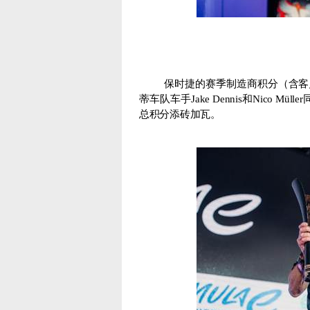
保时捷的赛季制造商积分（含客
蒂车队车手
Jake Dennis
和
Nico M
ü
ller
总积分添砖加瓦。