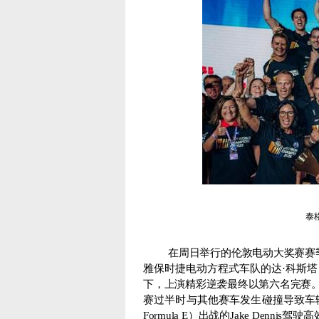
泰
在周日举行的伦敦电动大奖赛赛季
雅保时捷电动方程式车队的达·科斯塔
下，上演精彩逆袭最终以第六名完赛
赛过半时与其他赛车发生碰撞导致车
Formula E
）出战的
Jake Dennis
驾驶高