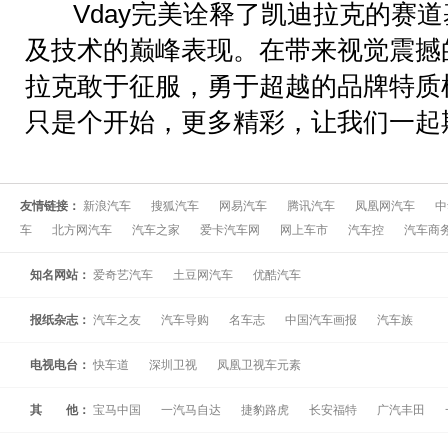
Vday完美诠释了凯迪拉克的赛
及技术的巅峰表现。在带来视觉震撼的
拉克敢于征服，勇于超越的品牌特质
只是个开始，更多精彩，让我们一起
友情链接：
新浪汽车
搜狐汽车
网易汽车
腾讯汽车
凤凰网汽车
中
车
北方网汽车
汽车之家
爱卡汽车网
网上车市
汽车控
汽车商
知名网站：
爱奇艺汽车
土豆网汽车
优酷汽车
报纸杂志：
汽车之友
汽车导购
名车志
中国汽车画报
汽车族
电视电台：
快车道
深圳卫视
凤凰卫视车元素
其 他：
宝马中国
一汽马自达
捷豹路虎
长安福特
广汽丰田