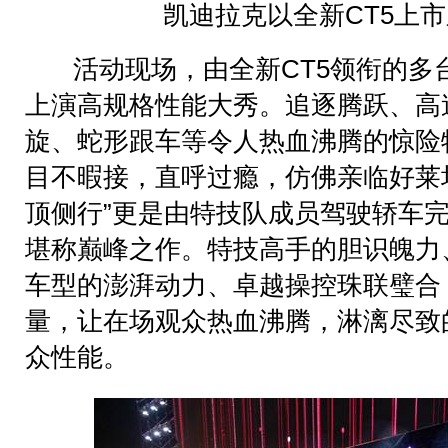
凯迪拉克以全新CT5上市
活动现场，由全新CT5领衔的多
上演高规格性能大秀。追逐腾跃、高
旋、蛇形跟车等令人热血沸腾的惊险
目不暇接，直呼过瘾，仿佛亲临好莱
顶侧行”更是由特技队成员驾驶轿车
堪称巅峰之作。特技高手的胆识魄力
车型的澎湃动力、卓越操控珠联璧合，
量，让在场观众热血沸腾，淋漓尽致
众性能。