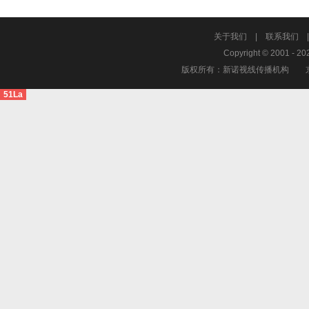
关于我们
|
联系我们
Copyright © 2001 - 20
版权所有：新诺视线传播机构
51La