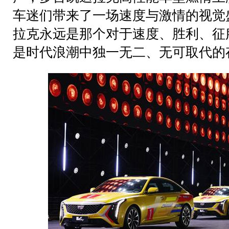
车迷们带来了一场速度与激情的视觉
拉克永远是那个对于速度、胜利、征
是时代浪潮中独一无二、无可取代的