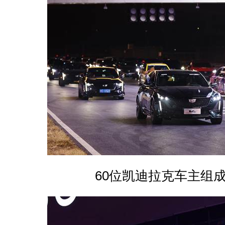
60位凯迪拉克车主组