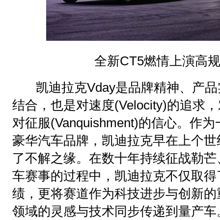
全新CT5燃情上演高
凯迪拉克Vday是品牌精神、产
结合，也是对速度(Velocity)的追求，对
对征服(Vanquishment)的信心
豪华汽车品牌，凯迪拉克早在上个世
了不解之缘。在数十年持续征战勒芒
车赛事的过程中，凯迪拉克不仅取得
绩，更将赛道作为科技进步与创新的
领域的灵感与技术同步传递到量产车