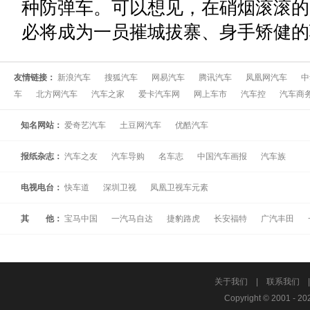
种防弹车。可以想见，在硝烟滚滚的
必将成为一员摧城拔寨、身手矫健的
友情链接：
新浪汽车
搜狐汽车
网易汽车
腾讯汽车
凤凰网汽车
中
车
北方网汽车
汽车之家
爱卡汽车网
网上车市
汽车控
汽车商
知名网站：
爱奇艺汽车
土豆网汽车
优酷汽车
报纸杂志：
汽车之友
汽车导购
名车志
中国汽车画报
汽车族
电视电台：
快车道
深圳卫视
凤凰卫视车元素
其 他：
宝马中国
一汽马自达
捷豹路虎
长安福特
广汽丰田
关于我们
|
联系我们
Copyright © 2001 - 20