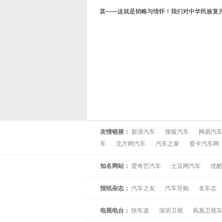
裳——这就是韬略与情怀！我们对中华民族复
友情链接：
新浪汽车
搜狐汽车
网易汽
车
北方网汽车
汽车之家
爱卡汽车网
知名网站：
爱奇艺汽车
土豆网汽车
优
报纸杂志：
汽车之友
汽车导购
名车志
电视电台：
快车道
深圳卫视
凤凰卫视