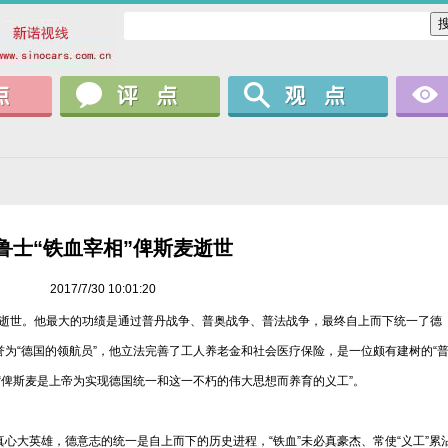
鲁士“铁血宰相”俾斯麦逝世
2017/7/30 10:01:20
俾斯麦逝世。他最大的功绩是通过普丹战争、普奥战争、普法战争，最终自上而下统一了德
为“德国的领航员”，他立法完善了工人养老金和社会医疗保险，是一位颇有建树的“
“俾斯麦是上帝为实现德国统一和这一不朽的伟大思想而养育的义工”。
心大英雄，德意志的统一是自上而下的历史进程，“铁血”未必真豪杰、常使“义工”累