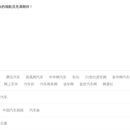
兴的领航员充满期待！
车
腾讯汽车
凤凰网汽车
中华网汽车
车问
21世纪房车网
新华网汽车
网上车市
汽车控
汽车商务网
选车网
盖世汽车网
网通社
酷汽车
中国汽车画报
汽车族
车元素