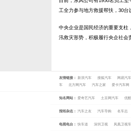
目前，东风公司有1950名员工
工全力参与地方救援帮扶，30台
中央企业是国民经济的重要支柱
汛救灾形势，积极履行央企社会
友情链接：
新浪汽车
搜狐汽车
网易汽
车
北方网汽车
汽车之家
爱卡汽车网
知名网站：
爱奇艺汽车
土豆网汽车
优
报纸杂志：
汽车之友
汽车导购
名车志
电视电台：
快车道
深圳卫视
凤凰卫视