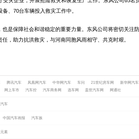
坚守受灾企业，开展抢险救灾和恢复生产工作。东风公司65名
设备、70台车辆投入救灾工作中。
，也是保障社会和谐稳定的重要力量。东风公司将密切关注
责任，助力抗洪救灾，与河南同胞风雨相守、共克时艰。
车
腾讯汽车
凤凰网汽车
中华网汽车
车问
21世纪房车网
新华网汽车
网上车市
汽车控
汽车商务网
选车网
盖世汽车网
网通社
酷汽车
中国汽车画报
汽车族
车元素