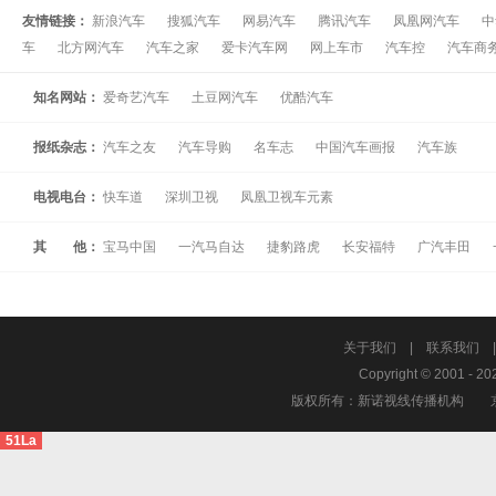
友情链接：
新浪汽车
搜狐汽车
网易汽车
腾讯汽车
凤凰网汽车
中
车
北方网汽车
汽车之家
爱卡汽车网
网上车市
汽车控
汽车商
知名网站：
爱奇艺汽车
土豆网汽车
优酷汽车
报纸杂志：
汽车之友
汽车导购
名车志
中国汽车画报
汽车族
电视电台：
快车道
深圳卫视
凤凰卫视车元素
其 他：
宝马中国
一汽马自达
捷豹路虎
长安福特
广汽丰田
关于我们
|
联系我们
Copyright © 2001 - 20
版权所有：新诺视线传播机构
51La