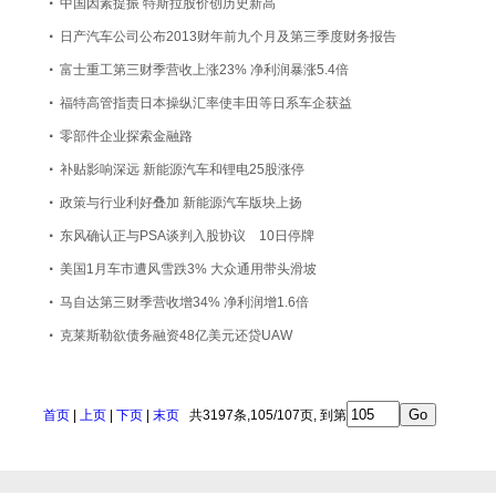
·
中国因素提振 特斯拉股价创历史新高
·
日产汽车公司公布2013财年前九个月及第三季度财务报告
·
富士重工第三财季营收上涨23% 净利润暴涨5.4倍
·
福特高管指责日本操纵汇率使丰田等日系车企获益
·
零部件企业探索金融路
·
补贴影响深远 新能源汽车和锂电25股涨停
·
政策与行业利好叠加 新能源汽车版块上扬
·
东风确认正与PSA谈判入股协议 10日停牌
·
美国1月车市遭风雪跌3% 大众通用带头滑坡
·
马自达第三财季营收增34% 净利润增1.6倍
·
克莱斯勒欲债务融资48亿美元还贷UAW
首页
|
上页
|
下页
|
末页
共
3197
条,
105
/
107
页, 到第