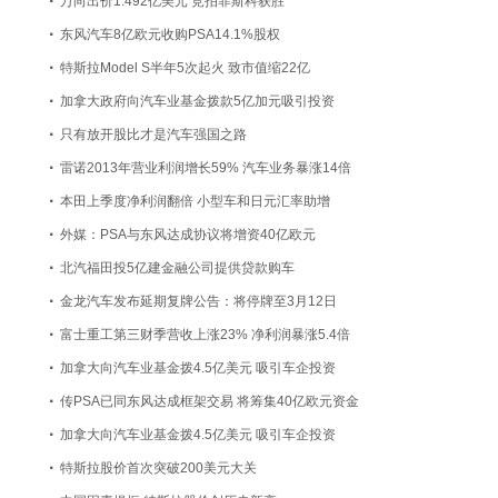
·
万向出价1.492亿美元 竞拍菲斯科获胜
·
东风汽车8亿欧元收购PSA14.1%股权
·
特斯拉Model S半年5次起火 致市值缩22亿
·
加拿大政府向汽车业基金拨款5亿加元吸引投资
·
只有放开股比才是汽车强国之路
·
雷诺2013年营业利润增长59% 汽车业务暴涨14倍
·
本田上季度净利润翻倍 小型车和日元汇率助增
·
外媒：PSA与东风达成协议将增资40亿欧元
·
北汽福田投5亿建金融公司提供贷款购车
·
金龙汽车发布延期复牌公告：将停牌至3月12日
·
富士重工第三财季营收上涨23% 净利润暴涨5.4倍
·
加拿大向汽车业基金拨4.5亿美元 吸引车企投资
·
传PSA已同东风达成框架交易 将筹集40亿欧元资金
·
加拿大向汽车业基金拨4.5亿美元 吸引车企投资
·
特斯拉股价首次突破200美元大关