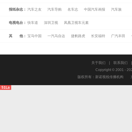
报纸杂志：
汽车之友
汽车导购
名车志
中国汽车画报
汽车族
电视电台：
快车道
深圳卫视
凤凰卫视车元素
其 他：
宝马中国
一汽马自达
捷豹路虎
长安福特
广汽丰田
关于我们
|
联系我们
Copyright © 2001 - 20
版权所有：新诺视线传播机构
51La