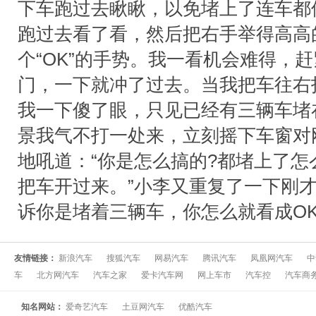
下车跑过去瞅瞅，以免堵上了连车都
跑过去看了看，然后把右手举得高高
个“OK”的手势。我一看机会难得，
门，一下就冲了过去。当我把车往右
我一下傻了眼，只见已经有三辆车堵
景我气不打一处来，立刻摇下车窗对
地吼道：“你是怎么搞的?都堵上了怎
把车开过来。”小李又重复了一下刚才
诉你是堵着三辆车，你怎么就看成OK
友情链接：
新浪汽车
搜狐汽车
网易汽车
腾讯汽车
凤凰网汽车
中
车
北方网汽车
汽车之家
爱卡汽车网
网上车市
汽车控
汽车商
知名网站：
爱奇艺汽车
土豆网汽车
优酷汽车