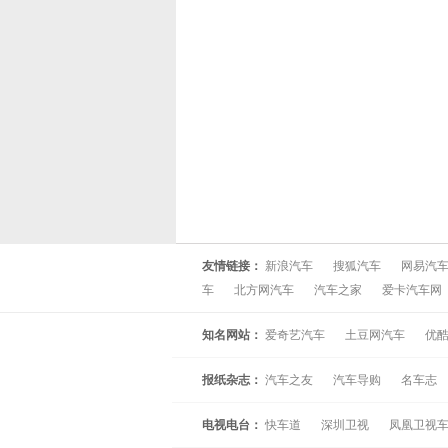
友情链接：
新浪汽车
搜狐汽车
网易汽
车
北方网汽车
汽车之家
爱卡汽车网
知名网站：
爱奇艺汽车
土豆网汽车
优
报纸杂志：
汽车之友
汽车导购
名车志
电视电台：
快车道
深圳卫视
凤凰卫视