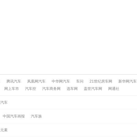
车
腾讯汽车
凤凰网汽车
中华网汽车
车问
21世纪房车网
新华网汽车
网上车市
汽车控
汽车商务网
选车网
盖世汽车网
网通社
酷汽车
中国汽车画报
汽车族
车元素