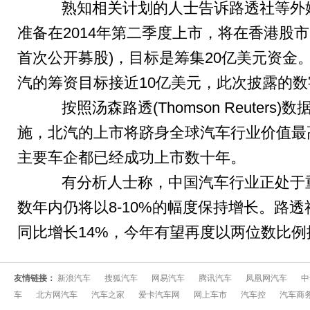
熟知相关计划的人士告诉路透社等外媒
准备在2014年第二季度上市，将在香港股市IPO(Initi
首次公开募股)，目标是筹集20亿美元资金
汽的筹资目标接近10亿美元，此次披露的
按照汤森路透(Thomson Reuters)
施，北汽的上市将跻身全球汽车行业价值最
主要车企都已经成功上市数十年。
有分析人士称，中国汽车行业正处于重
数年内仍将以8-10%的幅度保持增长。路
同比增长14%，今年有望再度以两位数比
友情链接：
新浪汽车
搜狐汽车
网易汽车
腾讯汽车
凤凰网汽车
中
车
北方网汽车
汽车之家
爱卡汽车网
网上车市
汽车控
汽车商