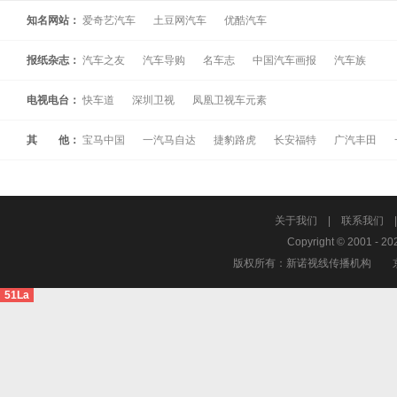
知名网站：
爱奇艺汽车
土豆网汽车
优酷汽车
报纸杂志：
汽车之友
汽车导购
名车志
中国汽车画报
汽车族
电视电台：
快车道
深圳卫视
凤凰卫视车元素
其 他：
宝马中国
一汽马自达
捷豹路虎
长安福特
广汽丰田
关于我们
|
联系我们
Copyright © 2001 - 20
版权所有：新诺视线传播机构
51La