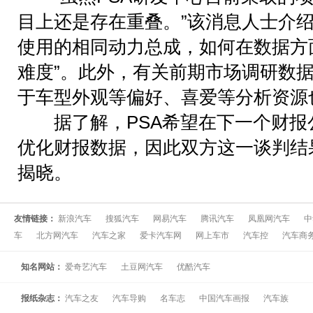
目上还是存在重叠。”该消息人士介绍称
使用的相同动力总成，如何在数据方
难度”。此外，有关前期市场调研数
于车型外观等偏好、喜爱等分析资源
据了解，PSA希望在下一个财报
优化财报数据，因此双方这一谈判结果
揭晓。
友情链接：
新浪汽车
搜狐汽车
网易汽车
腾讯汽车
凤凰网汽车
中
车
北方网汽车
汽车之家
爱卡汽车网
网上车市
汽车控
汽车商
知名网站：
爱奇艺汽车
土豆网汽车
优酷汽车
报纸杂志：
汽车之友
汽车导购
名车志
中国汽车画报
汽车族