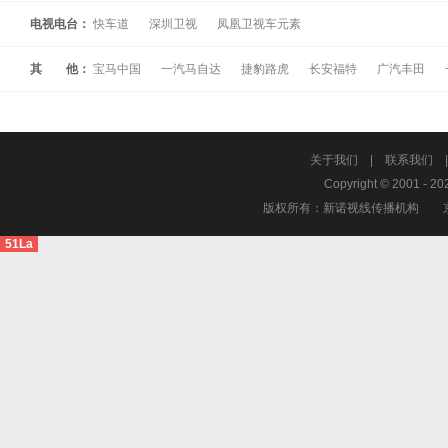
电视电台：
快车道
深圳卫视
凤凰卫视车元素
其 他：
宝马中国
一汽马自达
捷豹路虎
长安福特
广汽丰田
关于我们
|
联系我们
Copyright © 2001 - 20
版权所有：新诺视线传播机构
51La