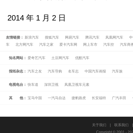
2014 年 1 月 2 日
友情链接：
新浪汽车
搜狐汽车
网易汽车
腾讯汽车
凤凰网汽车
中
车
北方网汽车
汽车之家
爱卡汽车网
网上车市
汽车控
汽车商
知名网站：
爱奇艺汽车
土豆网汽车
优酷汽车
报纸杂志：
汽车之友
汽车导购
名车志
中国汽车画报
汽车族
电视电台：
快车道
深圳卫视
凤凰卫视车元素
其 他：
宝马中国
一汽马自达
捷豹路虎
长安福特
广汽丰田
关于我们
|
联系我们
Copyright © 2001 - 20