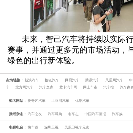
未来，智己汽车将持续以实际行
赛事，并通过更多元的市场活动，
绿色的出行新体验。
友情链接：
新浪汽车
搜狐汽车
网易汽车
腾讯汽车
凤凰网汽车
中
车
北方网汽车
汽车之家
爱卡汽车网
网上车市
汽车控
汽车商
知名网站：
爱奇艺汽车
土豆网汽车
优酷汽车
报纸杂志：
汽车之友
汽车导购
名车志
中国汽车画报
汽车族
电视电台：
快车道
深圳卫视
凤凰卫视车元素