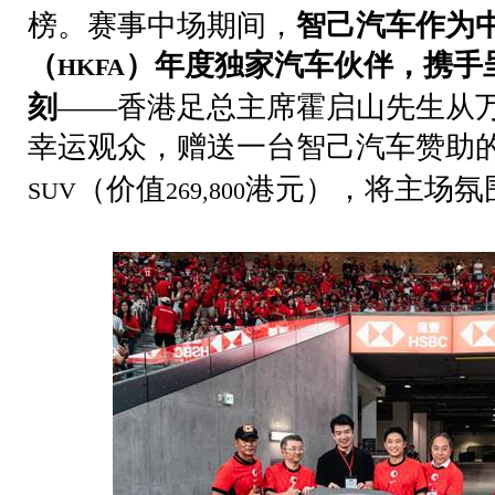
榜。赛事中场期间，
智己汽车作为
（
）年度独家汽车伙伴，携手
HKFA
刻
——香港足总主席霍启山先生从
幸运观众，赠送一台智己汽车赞助
（价值
港元），将主场氛
SUV
269,800