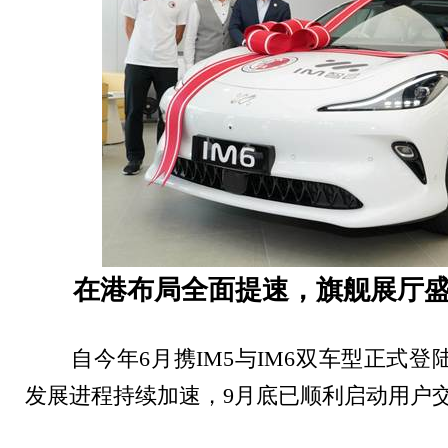
在港布局全面提速，旗舰展厅
自今年
6
月携
IM5
与
IM6
双车型正式登
发展进程持续加速，
9
月底已顺利启动用户