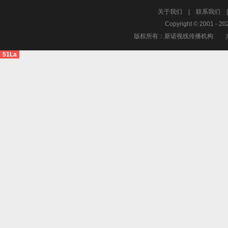
关于我们
|
联系我们
Copyright © 2001 - 20
版权所有：新诺视线传播机构
51La