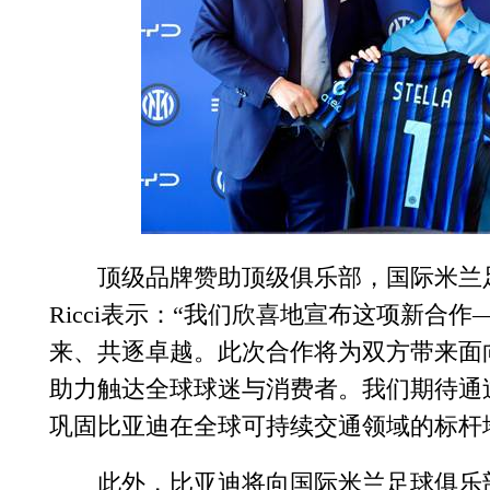
顶级品牌赞助顶级俱乐部，国际米兰足球俱
Ricci表示：“我们欣喜地宣布这项新合
来、共逐卓越。此次合作将为双方带来面
助力触达全球球迷与消费者。我们期待通
巩固比亚迪在全球可持续交通领域的标杆
此外，比亚迪将向国际米兰足球俱乐部