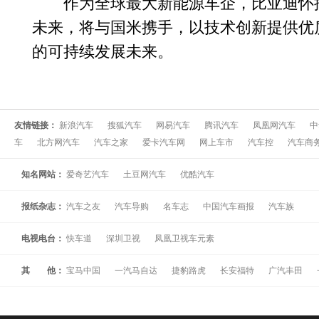
作为全球最大新能源车企，比亚迪怀揣 
未来，将与国米携手，以技术创新提供优
的可持续发展未来。
友情链接：
新浪汽车
搜狐汽车
网易汽车
腾讯汽车
凤凰网汽车
中
车
北方网汽车
汽车之家
爱卡汽车网
网上车市
汽车控
汽车商
知名网站：
爱奇艺汽车
土豆网汽车
优酷汽车
报纸杂志：
汽车之友
汽车导购
名车志
中国汽车画报
汽车族
电视电台：
快车道
深圳卫视
凤凰卫视车元素
其 他：
宝马中国
一汽马自达
捷豹路虎
长安福特
广汽丰田