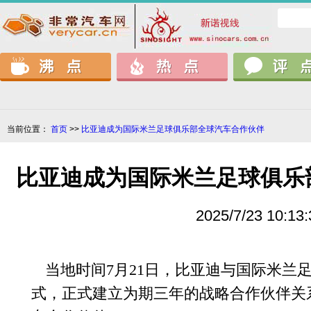
当前位置：
首页
>>
比亚迪成为国际米兰足球俱乐部全球汽车合作伙伴
比亚迪成为国际米兰足球俱乐
2025/7/23 10:13:
当地时间7月21日，比亚迪与国际米兰
式，正式建立为期三年的战略合作伙伴关