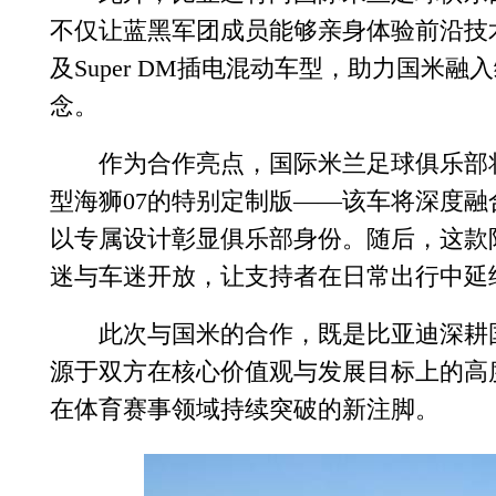
不仅让蓝黑军团成员能够亲身体验前沿技
及Super DM插电混动车型，助力国米
念。
作为合作亮点，国际米兰足球俱乐部
型海狮07的特别定制版——该车将深度
以专属设计彰显俱乐部身份。随后，这款
迷与车迷开放，让支持者在日常出行中延
此次与国米的合作，既是比亚迪深耕
源于双方在核心价值观与发展目标上的高
在体育赛事领域持续突破的新注脚。