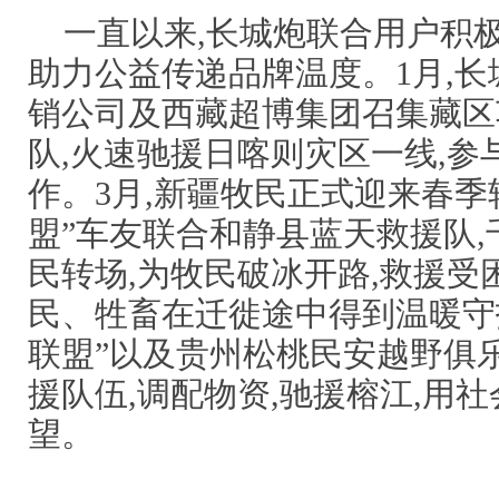
一直以来,长城炮联合用户积
助力公益传递品牌温度。1月,
销公司及西藏超博集团召集藏区
队,火速驰援日喀则灾区一线,参
作。3月,新疆牧民正式迎来春季
盟”车友联合和静县蓝天救援队
民转场,为牧民破冰开路,救援受
民、牲畜在迁徙途中得到温暖守护
联盟”以及贵州松桃民安越野俱
援队伍,调配物资,驰援榕江,用
望。