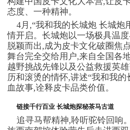
构建中国皮卡文化大本营,让皮
态度、一种精神。
4月,“我和我的长城炮 长城
情开启。长城炮以一场极具温度
脱颖而出,成为皮卡文化破圈焦点
舞台完全交给用户,来自全国各
越野挑战先锋以及公益救援英雄
历和滚烫的情怀,讲述“我和我的
血故事,诠释皮卡品类价值。
链接
千行百业
长城炮
探秘茶马古道
追寻马帮精神,聆听驼铃回响。