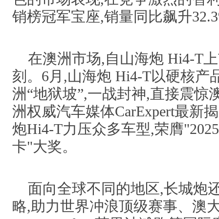
销榜冠军宝座,销量同比飙升32.3
在澳洲市场,自山海炮 Hi4-
刻。6月,山海炮 Hi4-T以硬核
洲“地狱坡”,一战封神,直接震惊
洲权威汽车媒体CarExpert最
炮Hi4-T力压众多车型,荣膺"2
卡"大奖。
面向全球不同的地区,长城炮
略,助力世界冲浪顶级赛事、澳