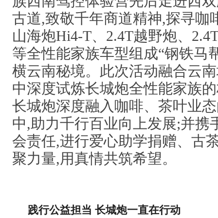
族西南驾控体验营先后走进西双
古道,致敬千年商道精神,探寻咖
山海炮Hi4-T、2.4T越野炮、2.
等全性能家族车型组成“钢铁马帮
横云南秘境。此次活动融合云南
中深度试炼长城炮全性能家族的
长城炮深度融入咖啡、茶叶业态
中,助力千行百业向上发展;并携
会责任,进行爱心助学捐赠、古茶
聚力量,用真情共筑希望。
践行公益
担当
长城
炮一直在行动