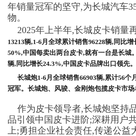
年销量冠军的坚守,为长城汽车3
物。
2025年上半年,长城皮卡销量
13213
辆,
1
-
6月全球累计销售
96228
辆,同比增
50%,中国每卖出两台皮卡,就有一台是长城。
辆,同比增长
24
.
3%
,中国皮卡
品牌
出口
领先
长城炮
1
-
6月全球销售
66903
辆,累计
5
6个
冠军。长城炮、风骏、金刚炮包揽皮卡市场
作为皮卡领导者,长城炮坚持
品引领中国皮卡进阶;深耕用户共
上;勇担企业社会责任,传递公益