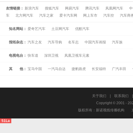
友情链接：
新浪汽车
搜狐汽车
网易汽车
腾讯汽车
凤凰网汽车
中
车
北方网汽车
汽车之家
爱卡汽车网
网上车市
汽车控
汽车商
知名网站：
爱奇艺汽车
土豆网汽车
优酷汽车
报纸杂志：
汽车之友
汽车导购
名车志
中国汽车画报
汽车族
电视电台：
快车道
深圳卫视
凤凰卫视车元素
其 他：
宝马中国
一汽马自达
捷豹路虎
长安福特
广汽丰田
关于我们
|
联系我们
Copyright © 2001 - 20
版权所有：新诺视线传播机构
51La