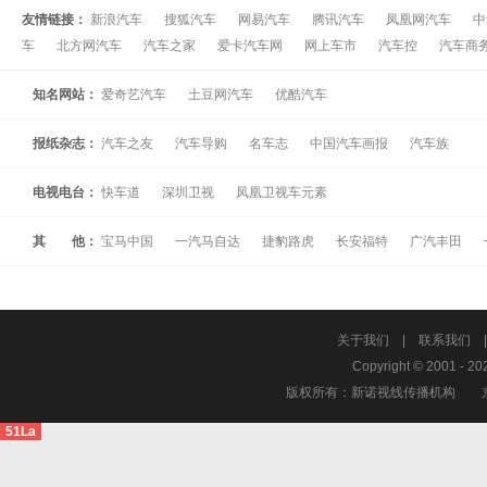
友情链接：
新浪汽车
搜狐汽车
网易汽车
腾讯汽车
凤凰网汽车
中
车
北方网汽车
汽车之家
爱卡汽车网
网上车市
汽车控
汽车商
知名网站：
爱奇艺汽车
土豆网汽车
优酷汽车
报纸杂志：
汽车之友
汽车导购
名车志
中国汽车画报
汽车族
电视电台：
快车道
深圳卫视
凤凰卫视车元素
其 他：
宝马中国
一汽马自达
捷豹路虎
长安福特
广汽丰田
关于我们
|
联系我们
Copyright © 2001 - 20
版权所有：新诺视线传播机构
51La