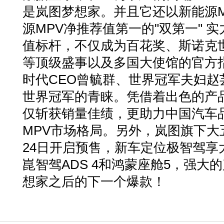
是岚图梦想家。并且它还以新能源M
源MPV净推荐值第一的"双第一" 
值标杆，不仅成为百花奖、斯诺克
等顶级盛事以及多国大使馆的官方
时代CEO曾毓群、世界冠军夫妇赵
世界冠军的青睐。凭借着出色的产
仅斩获销量佳绩，更助力中国汽车
MPV市场格局。另外，岚图旗下大五
24日开启预售，新车定位极智驾享
崑智驾ADS 4和鸿蒙座舱5，强大
想家之后的下一个爆款！