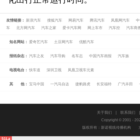
友情链接：
新浪汽车
搜狐汽车
网易汽车
腾讯汽车
凤凰网汽车
中
车
北方网汽车
汽车之家
爱卡汽车网
网上车市
汽车控
汽车商
知名网站：
爱奇艺汽车
土豆网汽车
优酷汽车
报纸杂志：
汽车之友
汽车导购
名车志
中国汽车画报
汽车族
电视电台：
快车道
深圳卫视
凤凰卫视车元素
其 他：
宝马中国
一汽马自达
捷豹路虎
长安福特
广汽丰田
关于我们
|
联系我们
Copyright © 2001 - 20
版权所有：新诺视线传播机构
51La