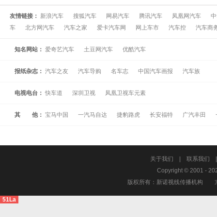
友情链接：
新浪汽车
搜狐汽车
网易汽车
腾讯汽车
凤凰网汽车
中
车
北方网汽车
汽车之家
爱卡汽车网
网上车市
汽车控
汽车商
知名网站：
爱奇艺汽车
土豆网汽车
优酷汽车
报纸杂志：
汽车之友
汽车导购
名车志
中国汽车画报
汽车族
电视电台：
快车道
深圳卫视
凤凰卫视车元素
其 他：
宝马中国
一汽马自达
捷豹路虎
长安福特
广汽丰田
关于我们
|
联系我们
Copyright © 2001 - 20
版权所有：新诺视线传播机构
51La