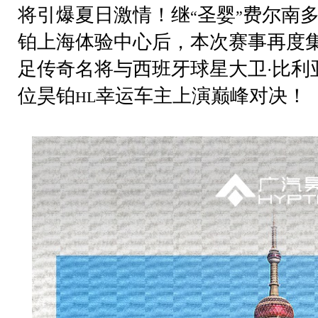
将引爆夏日激情！继
圣婴
费尔南多
“
”
铂上海体验中心后，本次赛事再度
足传奇名将与西班牙球星大卫
比利
·
位昊铂
幸运车主上演巅峰对决！
HL