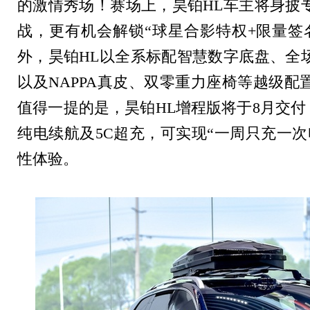
的激情秀场！赛场上，昊铂
HL
车主将身披
战，更有机会解锁
“
球星合影特权
+
限量签
外，昊铂
HL
以全系标配智慧数字底盘、全
以及
NAPPA
真皮、双零重力座椅等越级配
值得一提的是，昊铂
HL
增程版将于
8
月交付
纯电续航及
5C
超充，可实现
“
一周只充一次
性体验。