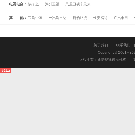
电视电台：
快车道
深圳卫视
凤凰卫视车元素
其 他：
宝马中国
一汽马自达
捷豹路虎
长安福特
广汽丰田
关于我们
|
联系我们
Copyright © 2001 - 20
版权所有：新诺视线传播机构
51La