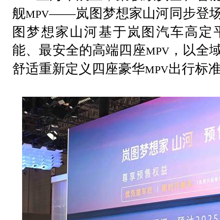
舰
——岚图梦想家山河同步登
MPV
图梦想家山河基于岚图汽车高定
能、最安全的高端四座
，以全
MPV
舒适重新定义四座豪华
出行标
MPV