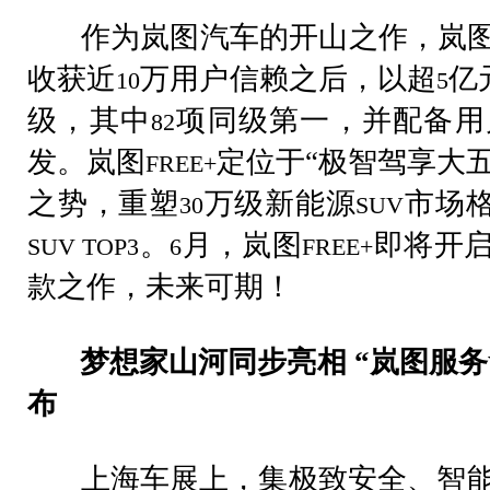
作为岚图汽车的开山之作，岚
收获近
万用户信赖之后，以超
亿
10
5
级，其中
项同级第一，并配备用
82
发。岚图
定位于“极智驾享大
FREE+
之势，重塑
万级新能源
市场
30
SUV
。
月，岚图
即将开
SUV TOP3
6
FREE+
款之作，未来可期！
梦想家山河同步亮相 “岚图服务
布
上海车展上，集极致安全、智能