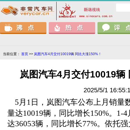
当前位置：
首页
>>
岚图汽车4月交付10019辆 同比大涨150%！
岚图汽车4月交付10019辆
2025/5/1 16:55:
5
月
1
日，岚图汽车公布上月销量
量达
10019
辆，同比增长
150%
。
1-4
达
36053
辆，同比增长
77%
。依托强