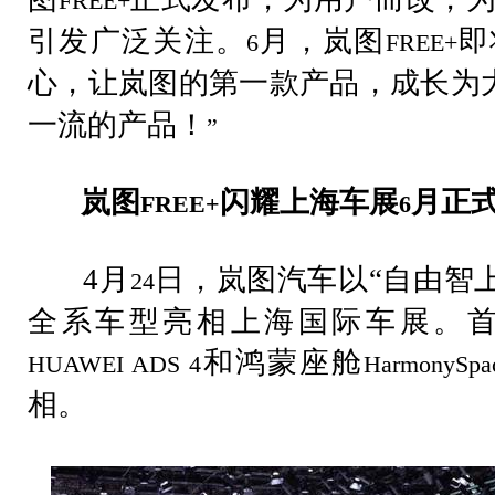
FREE+
引发广泛关注。
月，岚图
即
6
FREE+
心，让岚图的第一款产品，成长为
一流的产品！
”
岚图
闪耀上海车展
月正
FREE+
6
4
月
日，岚图汽车以“自由智上
24
全系车型亮相上海国际车展。
和鸿蒙座舱
HUAWEI ADS 4
HarmonySpa
相。