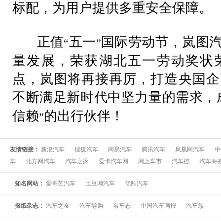
标配，为用户提供多重安全保障。
正值
五一
国际劳动节，岚图
“
”
量发展，荣获湖北五一劳动奖状
点，岚图将再接再厉，打造央国企
不断满足新时代中坚力量的需求，
信赖
的出行伙伴！
”
友情链接：
新浪汽车
搜狐汽车
网易汽车
腾讯汽车
凤凰网汽车
中
车
北方网汽车
汽车之家
爱卡汽车网
网上车市
汽车控
汽车商
知名网站：
爱奇艺汽车
土豆网汽车
优酷汽车
报纸杂志：
汽车之友
汽车导购
名车志
中国汽车画报
汽车族