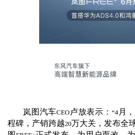
岚图汽车
卢放表示：
月，
CEO
“4
程碑，产销跨越
万大关，发布全
20
图
正式发布，为用户而改，