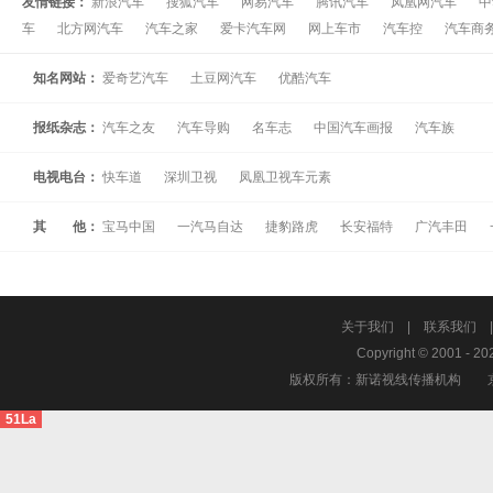
友情链接：
新浪汽车
搜狐汽车
网易汽车
腾讯汽车
凤凰网汽车
中
车
北方网汽车
汽车之家
爱卡汽车网
网上车市
汽车控
汽车商
知名网站：
爱奇艺汽车
土豆网汽车
优酷汽车
报纸杂志：
汽车之友
汽车导购
名车志
中国汽车画报
汽车族
电视电台：
快车道
深圳卫视
凤凰卫视车元素
其 他：
宝马中国
一汽马自达
捷豹路虎
长安福特
广汽丰田
关于我们
|
联系我们
Copyright © 2001 - 20
版权所有：新诺视线传播机构
51La