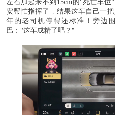
左右加起来不到15cm的"死亡车
安帮忙指挥了，结果这车自己一把
年的老司机停得还标准！旁边
巴："这车成精了吧？"