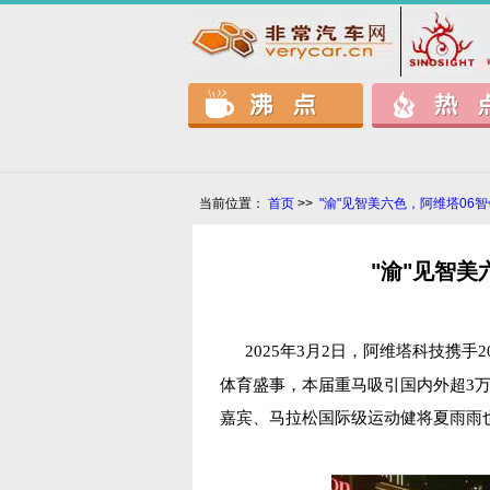
当前位置：
首页
>>
"渝"见智美六色，阿维塔06智
"渝"见智美
2025
年
3
月
2
日，
阿维塔科技携手
2
体育盛事，
本届重马吸引国内外超
3
嘉宾、
马拉松国际级运动健将夏雨雨