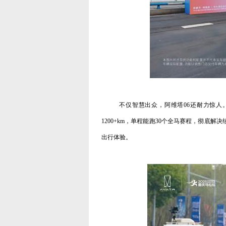
不仅智慧出众，阿维塔
06
还耐力惊人
1200+km
，单程能跑
30
个全马赛程，彻底解决
出行体验。