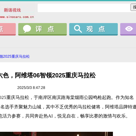
领2025重庆马拉松
六色，阿维塔06智领2025重庆马拉松
2025/3/3 8:47:28
025
重庆马拉松，于南岸区南滨路海棠烟雨公园鸣枪起跑。
作为知名
万名选手齐聚魅力山城，
其中不乏优秀的马拉松健将，阿维塔品牌特
也活力参赛，共同
奔赴热
AI
，悦见自在，畅享比赛的激情与欢乐。