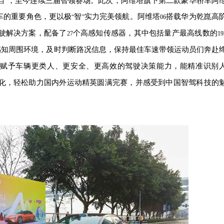
”，至今连续三届智领赛场。此次，阿维塔旗下第二款豪华轿车阿
车的重要角色，更以极
智
实力完美领航。阿维塔
搭载华为乾崑高
“
”
06
驶解决方案，配备了
个高感知传感器，其中包括量产最高线数的
27
19
感知周围环境，及时判断路况信息，保持最佳车速带领运动员们奔赴
赋予车辆更类人、更安全、更高效的驾驶决策能力，能精准识别
化，轻松助力国内外运动精英圆满完赛，并感受到中国智驾科技的