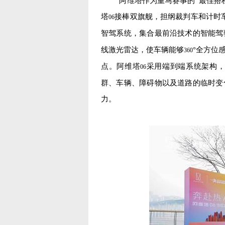
阿维塔作为重马赛事的“最佳搭档
塔
接棒双旗舰，担纲裁判车和计时
06
智驾系统，集合最前沿技术的智能驾
线激光雷达，使车辆能够
°全方位
360
点。阿维塔
采用端到端系统架构，
06
群、车辆、障碍物以及道路的临时变
力。