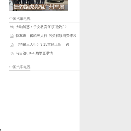
中国汽车电视
大咖解惑：子女教育何须“抢跑”？
快车道：辚辚三人行-另类解读消费维权
《辚辚三人行》3.15重磅上新 ：跨
马自达CX-4 劲擎更尽情
中国汽车电视