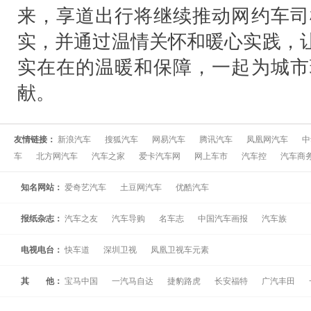
来，享道出行将继续推动网约车司
实，并通过温情关怀和暖心实践，让
实在在的温暖和保障，一起为城市
献。
友情链接：
新浪汽车
搜狐汽车
网易汽车
腾讯汽车
凤凰网汽车
中
车
北方网汽车
汽车之家
爱卡汽车网
网上车市
汽车控
汽车商
知名网站：
爱奇艺汽车
土豆网汽车
优酷汽车
报纸杂志：
汽车之友
汽车导购
名车志
中国汽车画报
汽车族
电视电台：
快车道
深圳卫视
凤凰卫视车元素
其 他：
宝马中国
一汽马自达
捷豹路虎
长安福特
广汽丰田