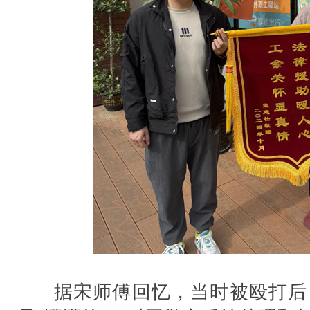
据宋师傅回忆，当时被殴打后