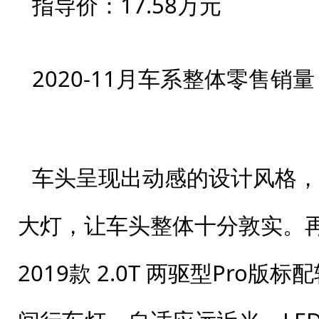
指导价：17.58万元
2020-11月车系整体零售销量
车头呈现出动感的设计风格，
大灯，让车头整体十分敦实。再
2019款 2.0T 两驱型Pro版