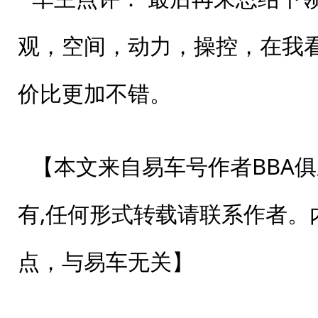
观，空间，动力，操控，在我
价比更加不错。
【本文来自易车号作者BBA
有,任何形式转载请联系作者。
点，与易车无关】