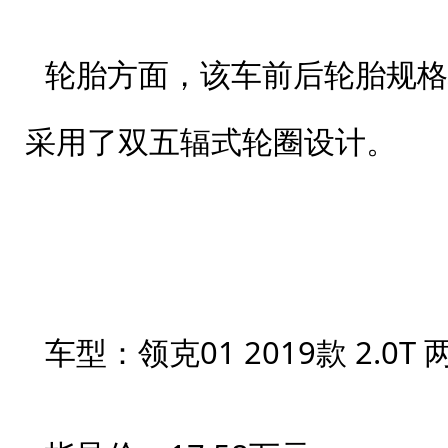
轮胎方面，该车前后轮胎规格均为
采用了双五辐式轮圈设计。
车型：领克01 2019款 2.0T